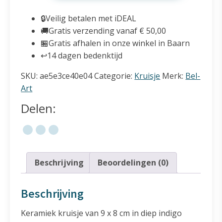
9
X
🔒
Veilig betalen met iDEAL
8
🚚
Gratis verzending vanaf € 50,00
Cm
🏪
Gratis afhalen in onze winkel in Baarn
Indigo
↩️
14 dagen bedenktijd
Blauw
SKU:
ae5e3ce40e04
Categorie:
Kruisje
Merk:
Bel-
Vredesduif
Art
aantal
Delen:
Beschrijving
Beoordelingen (0)
Beschrijving
Keramiek kruisje van 9 x 8 cm in diep indigo