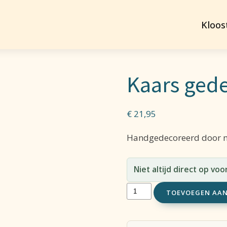
Kloos
Kaars ged
€
21,95
Handgedecoreerd door m
Niet altijd direct op vo
Kaars
TOEVOEGEN AA
gedecoreerd
L