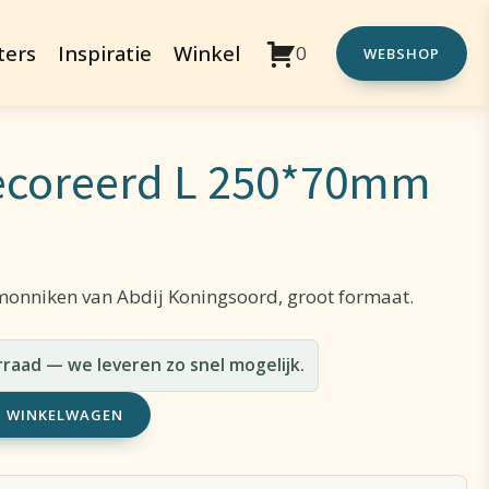
ters
Inspiratie
Winkel
0
WEBSHOP
ecoreerd L 250*70mm
onniken van Abdij Koningsoord, groot formaat.
orraad — we leveren zo snel mogelijk.
N WINKELWAGEN