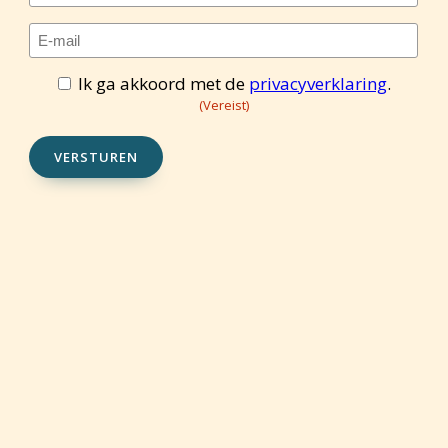
E-
mailadres
(Vereist)
Ik ga akkoord met de
privacyverklaring
.
Toestemming
(Vereist)
(Vereist)
VERSTUREN