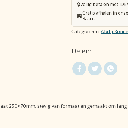
🔒
Veilig betalen met iDE
250*70mm
Gratis afhalen in onze
🏪
aantal
Baarn
Categorieën:
Abdij Koni
Delen:
aat 250×70mm, stevig van formaat en gemaakt om lang 