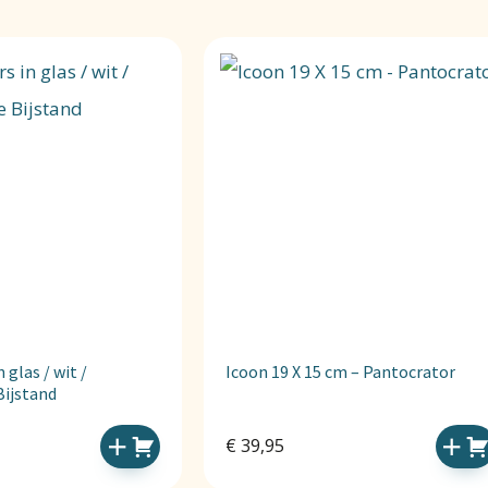
glas / wit /
Icoon 19 X 15 cm – Pantocrator
Bijstand
€
39,95