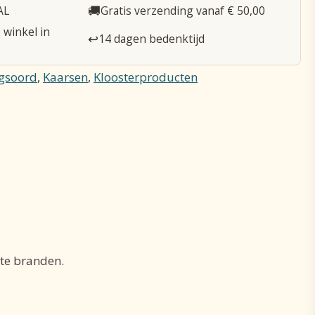
🚚
AL
Gratis verzending vanaf € 50,00
 winkel in
↩️
14 dagen bedenktijd
ngsoord
,
Kaarsen
,
Kloosterproducten
te branden.