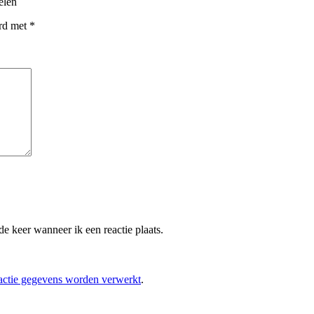
elen
erd met
*
e keer wanneer ik een reactie plaats.
eactie gegevens worden verwerkt
.