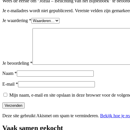
Wees de eerste om “Jozua – Belichting van het Bijbelboek” te beoord
Je e-mailadres wordt niet gepubliceerd.
Vereiste velden zijn gemarke
Je waardering
*
Je beoordeling
*
Naam
*
E-mail
*
Mijn naam, e-mail en site opslaan in deze browser voor de volgend
Deze site gebruikt Akismet om spam te verminderen.
Bekijk hoe je r
Vaak samen gekocht