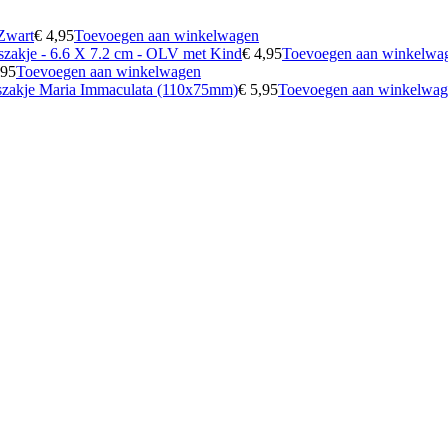
 Zwart
€
4,95
Toevoegen aan winkelwagen
zakje - 6.6 X 7.2 cm - OLV met Kind
€
4,95
Toevoegen aan winkelwa
95
Toevoegen aan winkelwagen
zakje Maria Immaculata (110x75mm)
€
5,95
Toevoegen aan winkelwa