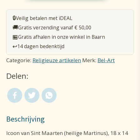
18
x
🔒
Veilig betalen met iDEAL
14
🚚
Gratis verzending vanaf € 50,00
cm
🏪
Gratis afhalen in onze winkel in Baarn
-
↩️
14 dagen bedenktijd
Sint
Categorie:
Religieuze artikelen
Merk:
Bel-Art
Maarten
Delen:
aantal
Beschrijving
Icoon van Sint Maarten (heilige Martinus), 18 x 14