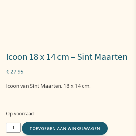
Icoon 18 x 14 cm – Sint Maarten
€
27,95
Icoon van Sint Maarten, 18 x 14 cm.
Op voorraad
Icoon
TOEVOEGEN AAN WINKELWAGEN