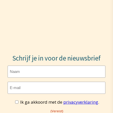
Schrijf je in voor de nieuwsbrief
Naam
E-
mailadres
Toestemming
Ik ga akkoord met de
privacyverklaring
.
(Vereist)
(Vereist)
(Vereist)