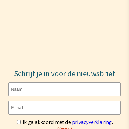
Schrijf je in voor de nieuwsbrief
Naam
E-
mailadres
(Vereist)
Ik ga akkoord met de
privacyverklaring
.
Toestemming
(Vereist)
(Vereist)