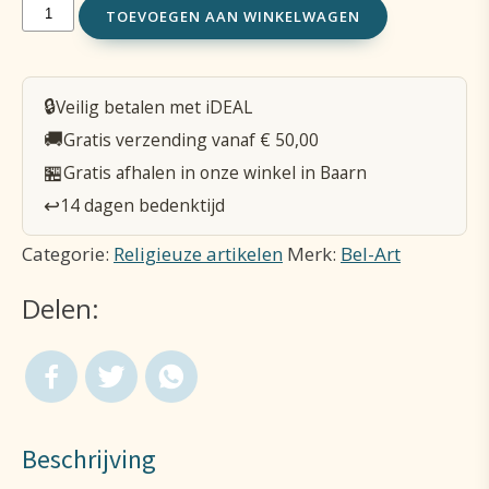
Icoon
TOEVOEGEN AAN WINKELWAGEN
13
x
🔒
Veilig betalen met iDEAL
11
🚚
Gratis verzending vanaf € 50,00
cm
🏪
Gratis afhalen in onze winkel in Baarn
-
↩️
14 dagen bedenktijd
Maria
Categorie:
Religieuze artikelen
Merk:
Bel-Art
die
Delen:
de
knopen
ontwart
aantal
Beschrijving