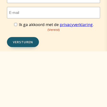
E-
mailadres
(Vereist)
Ik ga akkoord met de
privacyverklaring
.
Toestemming
(Vereist)
(Vereist)
VERSTUREN