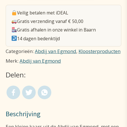
aantal
Veilig betalen met iDEAL
Gratis verzending vanaf € 50,00
Gratis afhalen in onze winkel in Baarn
14 dagen bedenktijd
Categorieën:
Abdij van Egmond
,
Kloosterproducten
Merk:
Abdij van Egmond
Delen:
Beschrijving
Een kleine kaars uit de Abdij van Egmond, met een