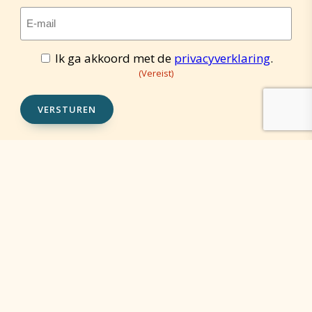
E-
mailadres
(Vereist)
Ik ga akkoord met de
privacyverklaring
.
Toestemming
(Vereist)
(Vereist)
VERSTUREN