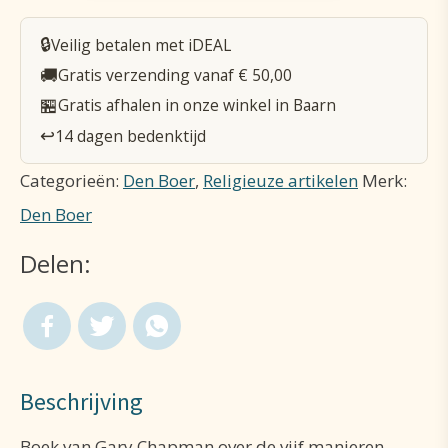
talen
🔒
Veilig betalen met iDEAL
van
🚚
Gratis verzending vanaf € 50,00
de
🏪
Gratis afhalen in onze winkel in Baarn
liefde
↩️
14 dagen bedenktijd
aantal
Categorieën:
Den Boer
,
Religieuze artikelen
Merk:
Den Boer
Delen:
Beschrijving
Boek van Gary Chapman over de vijf manieren