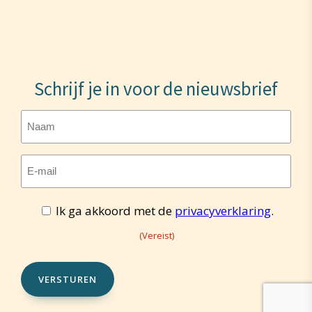
Schrijf je in voor de nieuwsbrief
Naam
E-
mailadres
Toestemming
Ik ga akkoord met de
privacyverklaring
.
(Vereist)
(Vereist)
(Vereist)