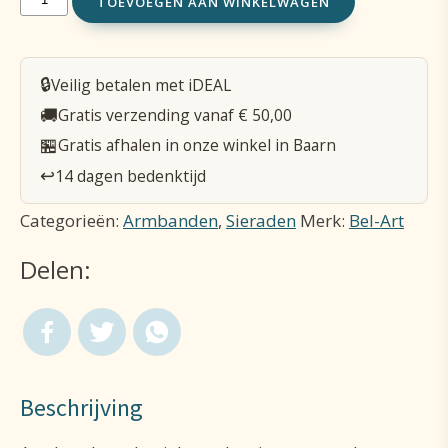
TOEVOEGEN AAN WINKELWAGEN
op
elastiek
🔒
Veilig betalen met iDEAL
Hartjes
🚚
Gratis verzending vanaf € 50,00
parelmoer
🏪
Gratis afhalen in onze winkel in Baarn
aantal
↩️
14 dagen bedenktijd
Categorieën:
Armbanden
,
Sieraden
Merk:
Bel-Art
Delen:
Beschrijving