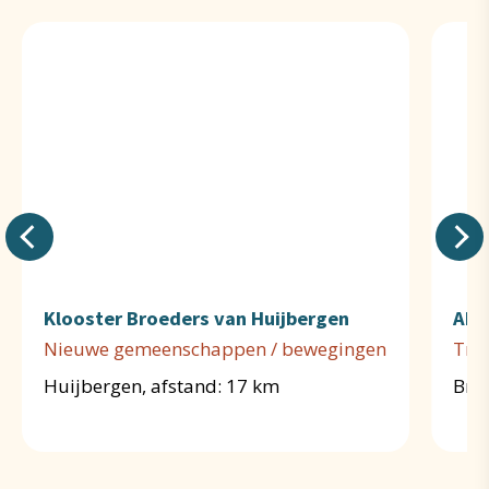
Klooster Broeders van Huijbergen
Abd
Nieuwe gemeenschappen / bewegingen
Tra
Huijbergen, afstand: 17 km
Brec