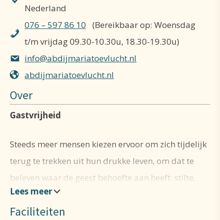
Nederland
076 – 597 86 10
(Bereikbaar op: Woensdag
t/m vrijdag 09.30-10.30u, 18.30-19.30u)
info@abdijmariatoevlucht.nl
abdijmariatoevlucht.nl
Over
Gastvrijheid
Steeds meer mensen kiezen ervoor om zich tijdelijk
terug te trekken uit hun drukke leven, om dat te
beleven waar de geest behoefte aan heeft: stilte,
rust en gebed. De unieke situering van onze abdij in
Faciliteiten
het landschap stimuleert ook de inkeer.