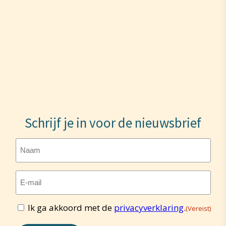
Schrijf je in voor de nieuwsbrief
Naam
E-
mailadres
(Vereist)
Ik ga akkoord met de
privacyverklaring
.
(Vereist)
Toestemming
(Vereist)