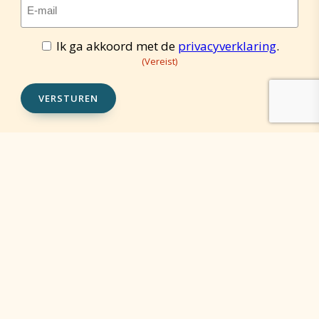
E-
mailadres
(Vereist)
Ik ga akkoord met de
privacyverklaring
.
Toestemming
(Vereist)
(Vereist)
VERSTUREN