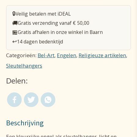
Multicolor
🔒
Veilig betalen met iDEAL
aantal
🚚
Gratis verzending vanaf € 50,00
🏪
Gratis afhalen in onze winkel in Baarn
↩️
14 dagen bedenktijd
Categorieën:
Bel-Art
,
Engelen
,
Religieuze artikelen
,
Sleutelhangers
Delen:
Beschrijving
Een kleurrijke engel als sleutelhanger, licht en