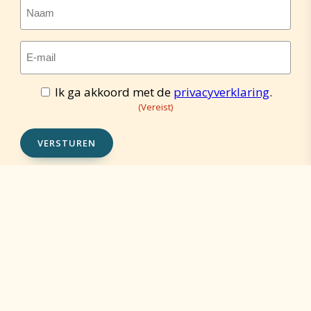
Naam
E-
mailadres
(Vereist)
Ik ga akkoord met de
privacyverklaring
.
Toestemming
(Vereist)
(Vereist)
VERSTUREN