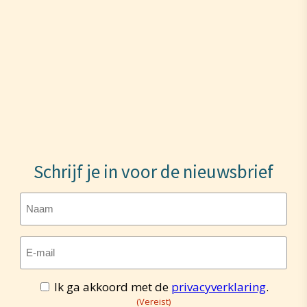
Schrijf je in voor de nieuwsbrief
Naam
E-
mailadres
(Vereist)
Ik ga akkoord met de
privacyverklaring
.
Toestemming
(Vereist)
(Vereist)