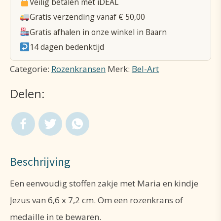
Veilig betalen met iDEAL
X
Gratis verzending vanaf € 50,00
7.2
Gratis afhalen in onze winkel in Baarn
cm
14 dagen bedenktijd
-
Categorie:
Rozenkransen
Merk:
Bel-Art
OLV
Delen:
met
Kind
aantal
Beschrijving
Een eenvoudig stoffen zakje met Maria en kindje
Jezus van 6,6 x 7,2 cm. Om een rozenkrans of
medaille in te bewaren.