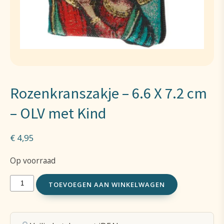
Rozenkranszakje – 6.6 X 7.2 cm
– OLV met Kind
€
4,95
Op voorraad
Rozenkranszakje
TOEVOEGEN AAN WINKELWAGEN
-
6.6