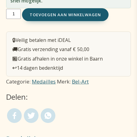
snel mogelijk.
Medaille
TOEVOEGEN AAN WINKELWAGEN
Maria
met
🔒
Veilig betalen met iDEAL
Kind
🚚
Gratis verzending vanaf € 50,00
Vladimir
🏪
Gratis afhalen in onze winkel in Baarn
Verguld
↩️
14 dagen bedenktijd
aantal
Categorie:
Medailles
Merk:
Bel-Art
Delen: