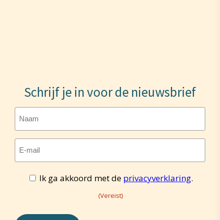
Schrijf je in voor de nieuwsbrief
Naam
E-
mailadres
Toestemming
Ik ga akkoord met de
privacyverklaring
.
(Vereist)
(Vereist)
(Vereist)