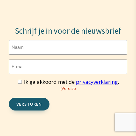
Schrijf je in voor de nieuwsbrief
Naam
E-
mailadres
(Vereist)
Ik ga akkoord met de
privacyverklaring
.
Toestemming
(Vereist)
(Vereist)
VERSTUREN