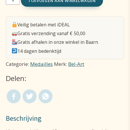
TOEVOEGEN AAN WINKELWAGEN
15
mm
Veilig betalen met iDEAL
-
Gratis verzending vanaf € 50,00
Lourdes
Gratis afhalen in onze winkel in Baarn
/
14 dagen bedenktijd
Lourdes
Categorie:
Medailles
Merk:
Bel-Art
Verschijning
Delen:
aantal
Beschrijving