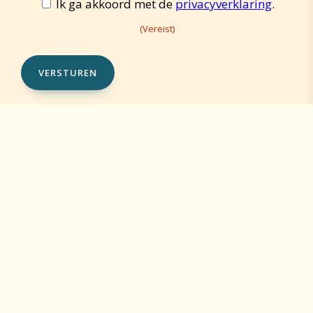
Toestemming
Ik ga akkoord met de
privacyverklaring
.
(Vereist)
(Vereist)
(Vereist)