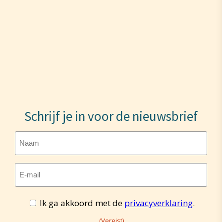
Schrijf je in voor de nieuwsbrief
Naam
E-
mailadres
Toestemming
Ik ga akkoord met de
privacyverklaring
.
(Vereist)
(Vereist)
(Vereist)