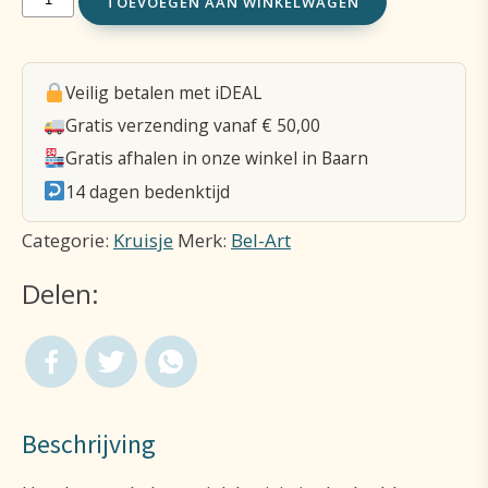
TOEVOEGEN AAN WINKELWAGEN
Schelp
Keramiek
Veilig betalen met iDEAL
8.5
Gratis verzending vanaf € 50,00
X
Gratis afhalen in onze winkel in Baarn
7.5
14 dagen bedenktijd
Cm
Categorie:
Kruisje
Merk:
Bel-Art
Donkerblauw
Delen:
aantal
Beschrijving