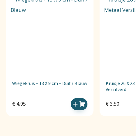
Wiegekruis – 13 X 9 cm – Duif / Blauw
Kruisje 26 X 2
Verzilverd
€
4,95
€
3,50