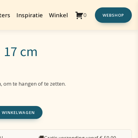
ters
Inspiratie
Winkel
0
WEBSHOP
d 17 cm
, om te hangen of te zetten.
N WINKELWAGEN
🚚
AL
Gratis verzending vanaf € 50,00