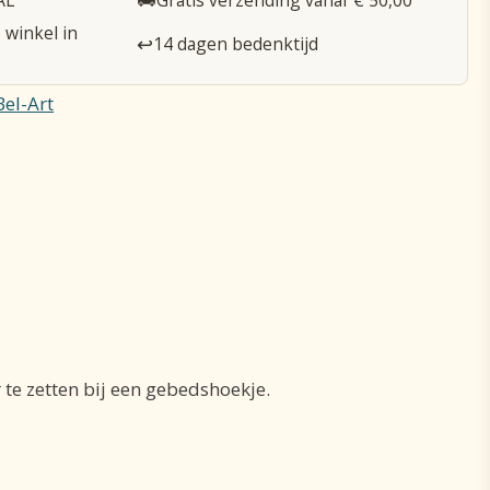
 winkel in
↩️
14 dagen bedenktijd
Bel-Art
 te zetten bij een gebedshoekje.