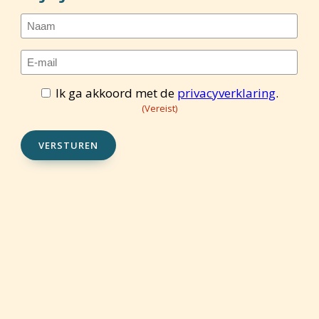
Naam
E-
mailadres
(Vereist)
Ik ga akkoord met de
privacyverklaring
.
Toestemming
(Vereist)
(Vereist)
VERSTUREN