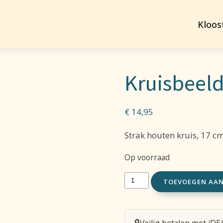
Kloos
Kruisbeel
€
14,95
Strak houten kruis, 17 cm
Op voorraad
Kruisbeeld
TOEVOEGEN AA
17
cm
🔒
Veilig betalen met iDE