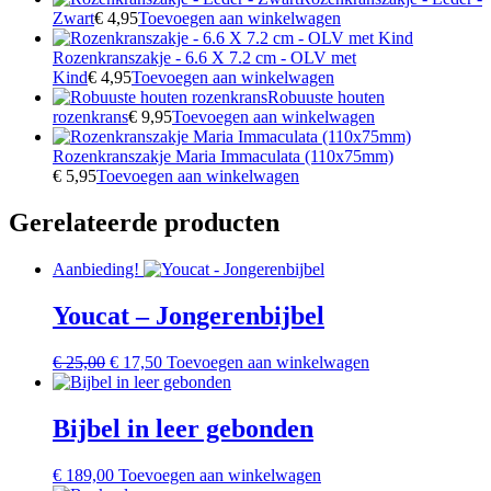
Zwart
€
4,95
Toevoegen aan winkelwagen
Rozenkranszakje - 6.6 X 7.2 cm - OLV met
Kind
€
4,95
Toevoegen aan winkelwagen
Robuuste houten
rozenkrans
€
9,95
Toevoegen aan winkelwagen
Rozenkranszakje Maria Immaculata (110x75mm)
€
5,95
Toevoegen aan winkelwagen
Gerelateerde producten
Aanbieding!
Youcat – Jongerenbijbel
Oorspronkelijke
Huidige
€
25,00
€
17,50
Toevoegen aan winkelwagen
prijs
prijs
was:
is:
€ 25,00.
€ 17,50.
Bijbel in leer gebonden
€
189,00
Toevoegen aan winkelwagen