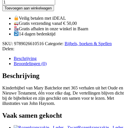
Kinderbijbel
-
Toevoegen aan winkelwagen
In
365
Veilig betalen met iDEAL
vertellingen
Gratis verzending vanaf € 50,00
aantal
Gratis afhalen in onze winkel in Baarn
14 dagen bedenktijd
SKU:
9789026610516
Categorie:
Bijbels, boeken & Spellen
Delen:
Beschrijving
Beoordelingen (0)
Beschrijving
Kinderbijbel van Mary Batchelor met 365 verhalen uit het Oude en
Nieuwe Testament, één voor elke dag. De vertellingen blijven dicht
bij de bijbeltekst en zijn geschikt om samen voor te lezen. Met
illustraties van John Haysom.
Vaak samen gekocht
Rozenkranszakje - Leder -