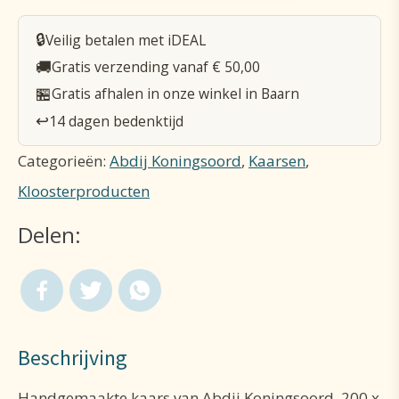
200*60mm
🔒
Veilig betalen met iDEAL
aantal
🚚
Gratis verzending vanaf € 50,00
🏪
Gratis afhalen in onze winkel in Baarn
↩️
14 dagen bedenktijd
Categorieën:
Abdij Koningsoord
,
Kaarsen
,
Kloosterproducten
Delen:
Beschrijving
Handgemaakte kaars van Abdij Koningsoord, 200 x