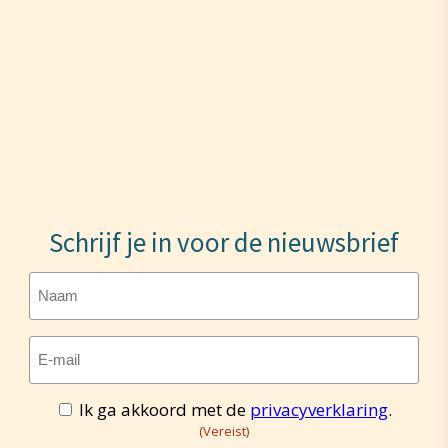
Schrijf je in voor de nieuwsbrief
Naam
E-
mailadres
(Vereist)
Ik ga akkoord met de
privacyverklaring
.
Toestemming
(Vereist)
(Vereist)