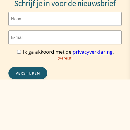
Schrijf je in voor de nieuwsbrief
Naam
E-
mailadres
(Vereist)
Ik ga akkoord met de
privacyverklaring
.
Toestemming
(Vereist)
(Vereist)
VERSTUREN