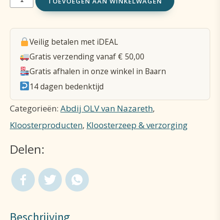
TOEVOEGEN AAN WINKELWAGEN
bad
en
Veilig betalen met iDEAL
douchegel
Gratis verzending vanaf € 50,00
navul
Gratis afhalen in onze winkel in Baarn
1000mL
14 dagen bedenktijd
aantal
Categorieën:
Abdij OLV van Nazareth
,
Kloosterproducten
,
Kloosterzeep & verzorging
Delen:
Beschrijving