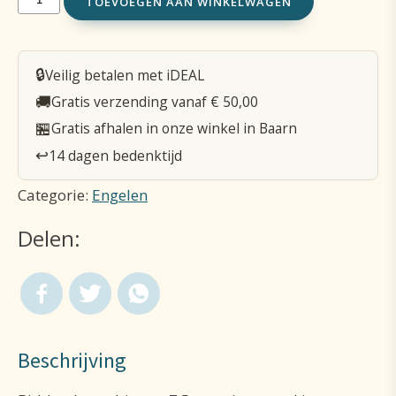
TOEVOEGEN AAN WINKELWAGEN
biddend
-
🔒
Veilig betalen met iDEAL
houtsnij/natuur
🚚
Gratis verzending vanaf € 50,00
-
🏪
Gratis afhalen in onze winkel in Baarn
7,5cm
↩️
14 dagen bedenktijd
aantal
Categorie:
Engelen
Delen:
Beschrijving