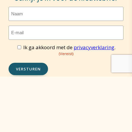
Naam
E-
mailadres
(Vereist)
Ik ga akkoord met de
privacyverklaring
.
Toestemming
(Vereist)
(Vereist)
VERSTUREN