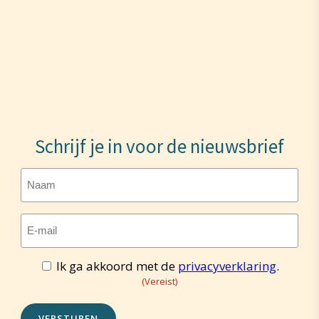
Schrijf je in voor de nieuwsbrief
Naam
E-
mailadres
(Vereist)
Ik ga akkoord met de
privacyverklaring
.
Toestemming
(Vereist)
(Vereist)
VERSTUREN