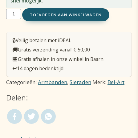
snel mogelijk.
Armband
TOEVOEGEN AAN WINKELWAGEN
op
elastiek
🔒
Veilig betalen met iDEAL
Maria
🚚
Gratis verzending vanaf € 50,00
Messing
🏪
Gratis afhalen in onze winkel in Baarn
en
↩️
14 dagen bedenktijd
Hout
Categorieën:
Armbanden
,
Sieraden
Merk:
Bel-Art
aantal
Delen: