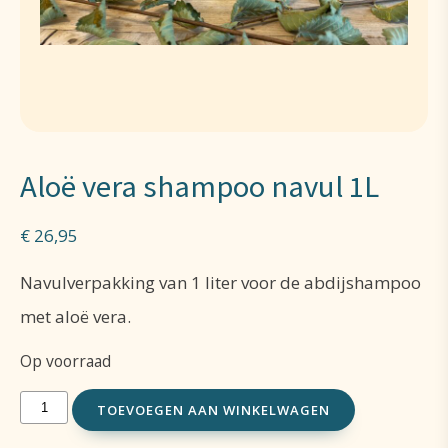
Aloë vera shampoo navul 1L
€
26,95
Navulverpakking van 1 liter voor de abdijshampoo
met aloë vera.
Op voorraad
Aloë
TOEVOEGEN AAN WINKELWAGEN
vera