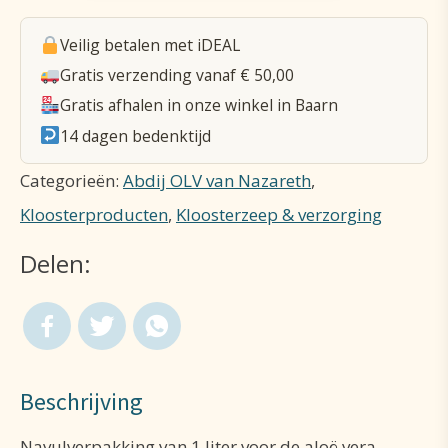
shampoo
Veilig betalen met iDEAL
navul
Gratis verzending vanaf € 50,00
1L
Gratis afhalen in onze winkel in Baarn
aantal
14 dagen bedenktijd
Categorieën:
Abdij OLV van Nazareth
,
Kloosterproducten
,
Kloosterzeep & verzorging
Delen:
Beschrijving
Navulverpakking van 1 liter voor de aloë vera