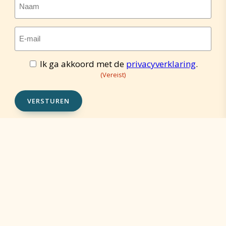
Naam
E-
mailadres
(Vereist)
Ik ga akkoord met de
privacyverklaring
.
Toestemming
(Vereist)
(Vereist)
VERSTUREN