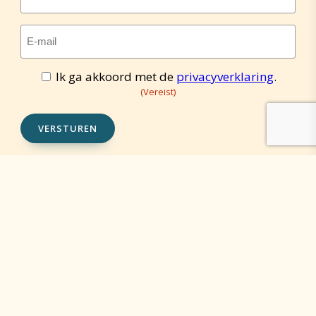
E-
mailadres
(Vereist)
Ik ga akkoord met de
privacyverklaring
.
Toestemming
(Vereist)
(Vereist)
VERSTUREN