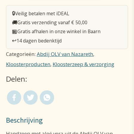
handzeep
🔒
Veilig betalen met iDEAL
300
🚚
Gratis verzending vanaf € 50,00
mL
🏪
Gratis afhalen in onze winkel in Baarn
aantal
↩️
14 dagen bedenktijd
Categorieën:
Abdij OLV van Nazareth
,
Kloosterproducten
,
Kloosterzeep & verzorging
Delen:
Beschrijving
Handzeep met aloë vera uit de Abdij OLV van