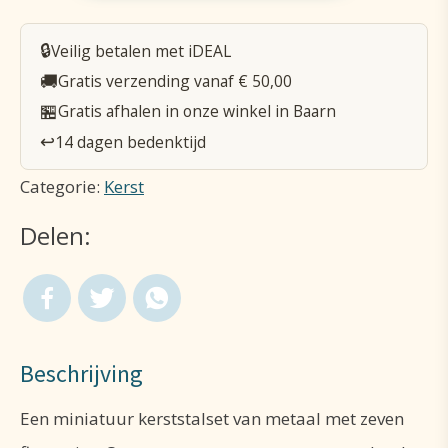
Kerststal
🔒
Veilig betalen met iDEAL
Set
🚚
Gratis verzending vanaf € 50,00
mini
🏪
Gratis afhalen in onze winkel in Baarn
metaal
↩️
14 dagen bedenktijd
aantal
Categorie:
Kerst
Delen:
Beschrijving
Een miniatuur kerststalset van metaal met zeven