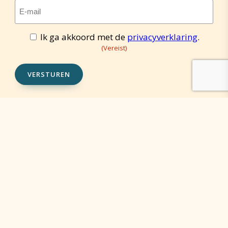
E-
mailadres
(Vereist)
Ik ga akkoord met de
privacyverklaring
.
Toestemming
(Vereist)
(Vereist)
VERSTUREN