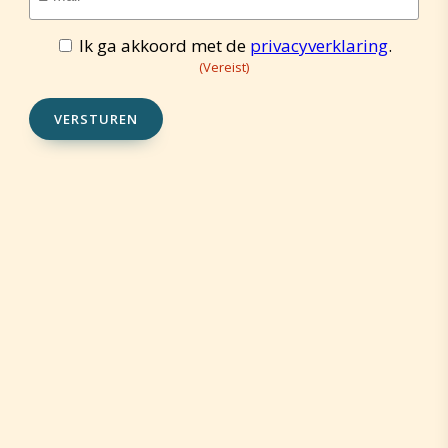
mailadres
(Vereist)
Ik ga akkoord met de
privacyverklaring
.
Toestemming
(Vereist)
(Vereist)
VERSTUREN