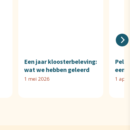
Een jaar kloosterbeleving:
Pelgr
wat we hebben geleerd
een k
1 mei 2026
1 apri