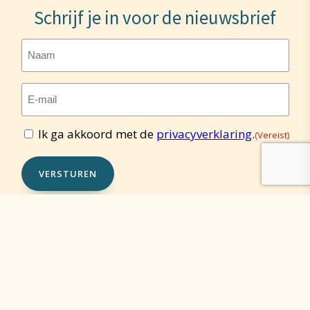
Schrijf je in voor de nieuwsbrief
Naam
E-
mailadres
(Vereist)
Ik ga akkoord met de
privacyverklaring
.
(Vereist)
Toestemming
(Vereist)