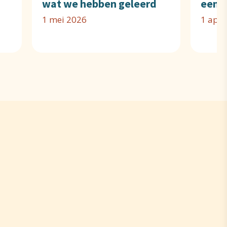
wat we hebben geleerd
een k
1 mei 2026
1 apri