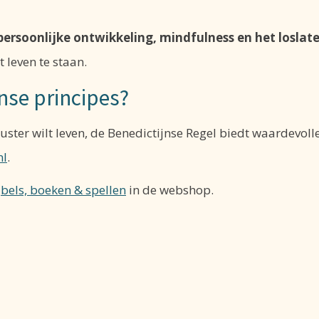
persoonlijke ontwikkeling, mindfulness en het loslat
 leven te staan.
jnse principes?
ster wilt leven, de Benedictijnse Regel biedt waardevolle i
nl
.
jbels, boeken & spellen
in de webshop.