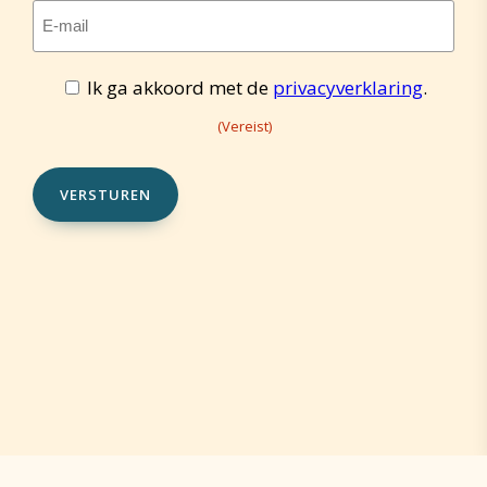
E-
mailadres
Toestemming
Ik ga akkoord met de
privacyverklaring
.
(Vereist)
(Vereist)
(Vereist)