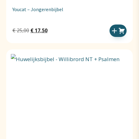
Youcat – Jongerenbijbel
Oorspronkelijke
Huidige
€
25,00
€
17,50
prijs
prijs
was:
is:
€ 25,00.
€ 17,50.