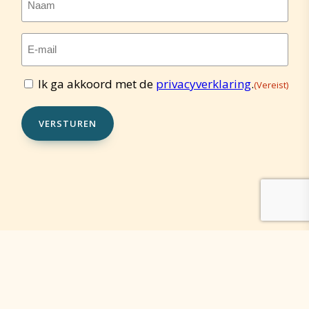
E-
mailadres
(Vereist)
Ik ga akkoord met de
privacyverklaring
.
(Vereist)
Toestemming
(Vereist)