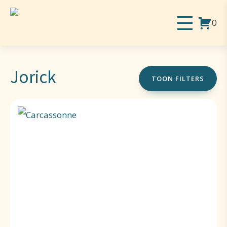
0
Jorick
TOON FILTERS