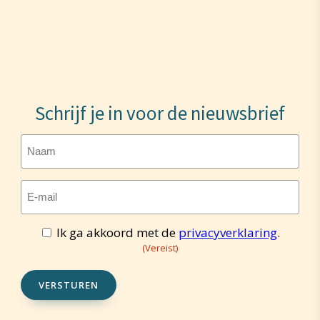
Schrijf je in voor de nieuwsbrief
Naam
E-
mailadres
(Vereist)
Ik ga akkoord met de
privacyverklaring
.
Toestemming
(Vereist)
(Vereist)
VERSTUREN