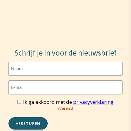
Schrijf je in voor de nieuwsbrief
Naam
E-
mailadres
(Vereist)
Ik ga akkoord met de
privacyverklaring
.
Toestemming
(Vereist)
(Vereist)
VERSTUREN