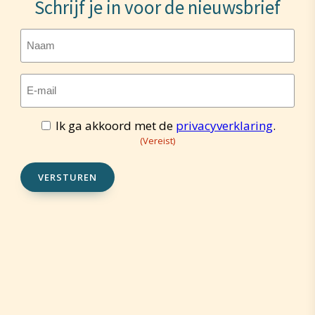
Schrijf je in voor de nieuwsbrief
Naam
E-
mailadres
(Vereist)
Ik ga akkoord met de
privacyverklaring
.
Toestemming
(Vereist)
(Vereist)
VERSTUREN