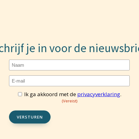
chrijf je in voor de nieuwsbri
Naam
E-
mailadres
(Vereist)
Ik ga akkoord met de
privacyverklaring
.
Toestemming
(Vereist)
(Vereist)
VERSTUREN