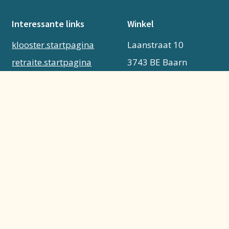
Interessante links
Winkel
klooster.startpagina
Laanstraat 10
retraite.startpagina
3743 BE Baarn
Nederland
Erfgoedcentrum
Klooster Sint Agatha
Bekijk winkelpagina
Zakelijk bestellen /
offerte aanvragen