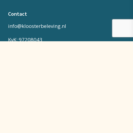
Contact
info@kloosterbeleving.nl
KvK: 97208043
BTW-identificatienummer: NL867951540B01
Klantenservice & juridisch
Contact
Algemene voorwaarden
Herroepingsrecht & retourneren
Verzending & levering
Betaalmethoden
Klachten & geschillen