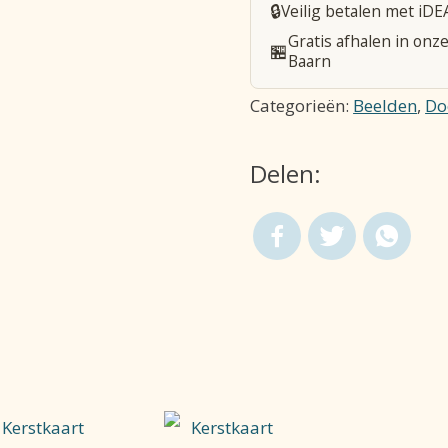
🔒
Veilig betalen met iDE
Jezus
Gratis afhalen in onze
🏪
-
Baarn
Hout
Categorieën:
Beelden
,
Do
-
10
Delen:
cm
aantal