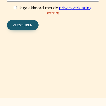
mailadres
(Vereist)
Ik ga akkoord met de
privacyverklaring
.
Toestemming
(Vereist)
(Vereist)
VERSTUREN