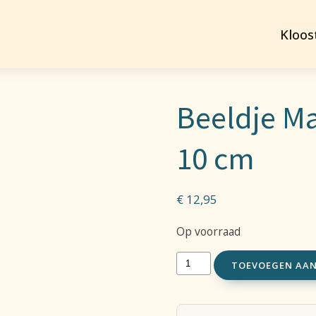
Kloos
Beeldje Ma
10 cm
€
12,95
Op voorraad
Beeldje
TOEVOEGEN AA
Maria
en