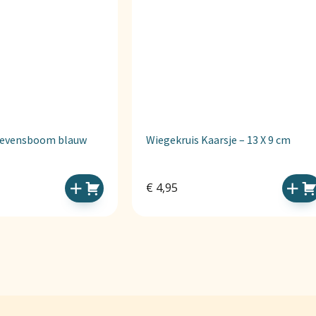
levensboom blauw
Wiegekruis Kaarsje – 13 X 9 cm
€
4,95