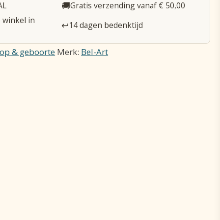
🚚
AL
Gratis verzending vanaf € 50,00
 winkel in
↩️
14 dagen bedenktijd
op & geboorte
Merk:
Bel-Art