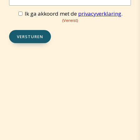
mailadres
(Vereist)
Ik ga akkoord met de
privacyverklaring
.
Toestemming
(Vereist)
(Vereist)
VERSTUREN