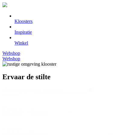
Kloosters
Inspiratie
Winkel
Webshop
Webshop
Ervaar de stilte
Zoeken
Search content
frontend
Provincie
Select content
Frontend
Categorie
Select content